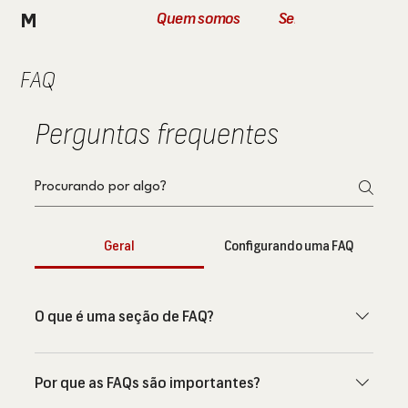
Quem somos
Serviços
Instit
M
FAQ
Perguntas frequentes
Geral
Configurando uma FAQ
O que é uma seção de FAQ?
Uma seção de FAQ pode ser usada para 
responder rapidamente a perguntas comuns 
Por que as FAQs são importantes?
sobre seu negócio como "Qual é o horário de 